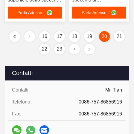
dello strato di acciaio
1219mmx2438mm inciso
Parla Adesso. '
Parla Adesso. '
inossidabile
ha finito Rose Gold
16
17
18
19
20
21
22
23
Contatti
Contatti:
Mr. Tian
Telefono:
0086-757-86856916
Fax:
0086-757-86856916