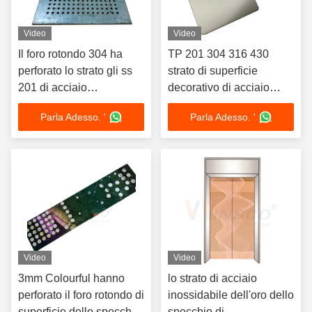
Video
Video
Il foro rotondo 304 ha
TP 201 304 316 430
perforato lo strato gli ss
strato di superficie
201 di acciaio
decorativo di acciaio
inossidabile 316 con
inossidabile della linea
Parla Adesso. '
Parla Adesso. '
superficie marinata
sottile No.4 di AFP
Video
Video
3mm Colourful hanno
lo strato di acciaio
perforato il foro rotondo di
inossidabile dell'oro dello
superficie dello specchio
specchio di