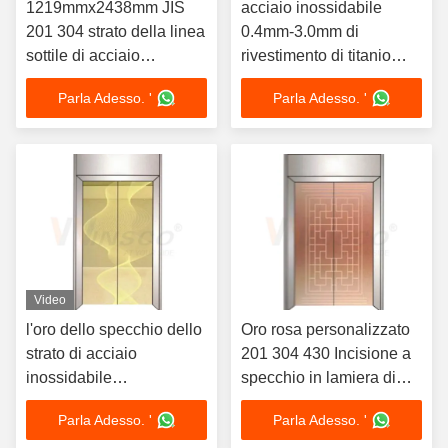
1219mmx2438mm JIS
acciaio inossidabile
201 304 strato della linea
0.4mm-3.0mm di
sottile di acciaio
rivestimento di titanio
inossidabile dell'oro di
nero di 304 linee sottili
Parla Adesso. '
Parla Adesso. '
316 titanio
del raso di 4x8ft per lo
strato della decorazione
Video
l'oro dello specchio dello
Oro rosa personalizzato
strato di acciaio
201 304 430 Incisione a
inossidabile
specchio in lamiera di
dell'elevatore di 0.8mm
acciaio inossidabile
Parla Adesso. '
Parla Adesso. '
ha inciso 4x8ft
sottile