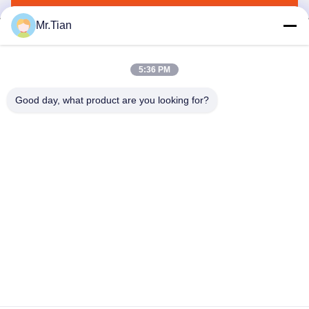
Mr.Tian
5:36 PM
(GuangDong)Foshan Winsco Metal Products
Good day, what product are you looking for?
Co., Ltd.
info@winscometal.com
0086-757-86856916
Sede sociale: Stanza 1006, costruzione A, plaza della
stella, no. B270, viale orientale di Lecong, città di Lecong,
distretto di Shunde, città di Foshan, provincia del
Guangdong, Cina.
Buona qualità della Cina Acciaio inossidabile Inox Fornitore.