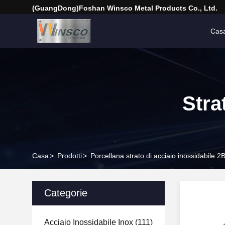
(GuangDong)Foshan Winsco Metal Products Co., Ltd.
Cas
Stra
Casa
>
Prodotti
>
Porcellana strato di acciaio inossidabile 2
Categorie
Acciaio Inossidabile Inox
(111)