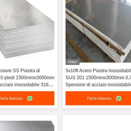
Video
sore SS Piastra di
5x10ft Acero Piastra inossidabi
x10 piedi 1500mmx3000mm
SUS 201 1500mmx3000mm 0
acciaio inossidabile 316
Spessore di acciaio inossidabi
zia materiale
Finish Sheet
Parla Adesso. '
Parla Adesso. '