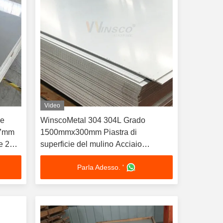
Video
le
WinscoMetal 304 304L Grado
,7mm
1500mmx300mm Piastra di
le 2B
superficie del mulino Acciaio
inossidabile 2B Fogli 0.7mm
Parla Adesso. '
Spessore