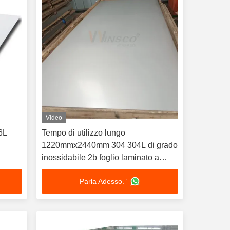
Video
6L
Tempo di utilizzo lungo
a
1220mmx2440mm 304 304L di grado
inossidabile 2b foglio laminato a
freddo 0,7 mm spessore SS piastra
Parla Adesso. '