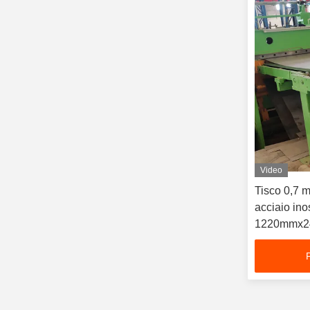
Video
Tisco 0,7 
acciaio ino
1220mmx24
metallo Fab