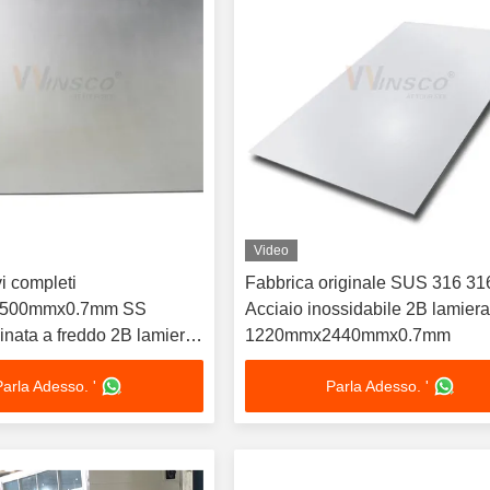
Video
vi completi
Fabbrica originale SUS 316 31
500mmx0.7mm SS
Acciaio inossidabile 2B lamier
inata a freddo 2B lamiera
1220mmx2440mmx0.7mm
inossidabile 304 304L
Parla Adesso. '
Parla Adesso. '