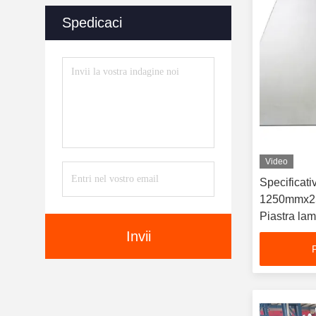
Inossidabile
(4)
Spedicaci
Video
Specificati
1250mmx2
Piastra lam
di acciaio 
Invii
grado