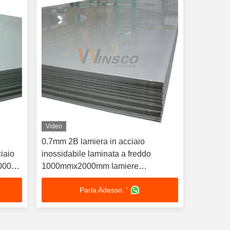
Video
0.7mm 2B lamiera in acciaio
ciaio
inossidabile laminata a freddo
2000
1000mmx2000mm lamiere
0,7 mm
inossidabili TISCO 304 304L
Parla Adesso. '