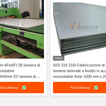
Video
mm 4Ftx8Ft 2B lamiera di
AISI 316 316l Fabbricazione di
ssidabile
lamiere laminate a freddo in ac
40mm SS lamiere di
inossidabile finite 1000 mm x 
brica finita
mm Con superficie 2b Tessile 
Parla Adesso. '
Parla Adesso. '