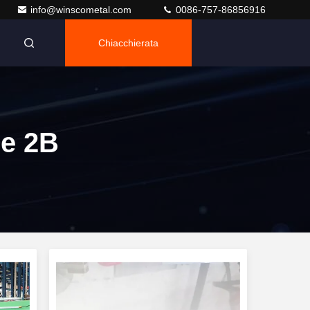
info@winscometal.com
0086-757-86856916
Chiacchierata
le 2B