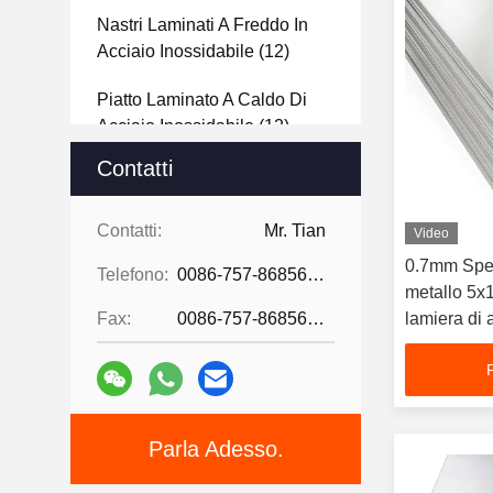
Nastri Laminati A Freddo In
Acciaio Inossidabile
(12)
Piatto Laminato A Caldo Di
Acciaio Inossidabile
(12)
Contatti
Strato Di Acciaio Inossidabile
2B
(144)
Contatti:
Mr. Tian
Video
Strato Di Acciaio Inossidabile
0.7mm Spes
Telefono:
0086-757-86856916
Della Linea Sottile
(40)
metallo 5
Fax:
0086-757-86856916
lamiera di 
Strato Di Acciaio Inossidabile
316L Garan
Dell'elevatore
(12)
Stainless Steel Decorative
Wire Mesh
(12)
Parla Adesso.
Strato Perforato Di Acciaio