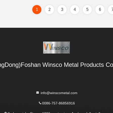
1
2
3
4
5
6
gDong)Foshan Winsco Metal Products Co.
info@winscometal.com
0086-757-86856916