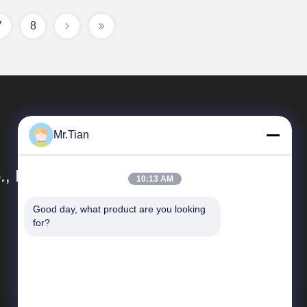
7
8
Mr.Tian
, Ltd.
10:13 AM
Good day, what product are you looking 
Collegamenti Rapidi
for?
Profilo aziendale
Controllo di qualità
Mappa del sito