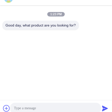
1:23 PM
(GuangDong)Foshan Winsco Metal Products
Good day, what product are you looking for?
Co., Ltd.
info@winscometal.com
0086-757-86856916
Sede sociale: Stanza 1006, costruzione A, plaza della
stella, no. B270, viale orientale di Lecong, città di Lecong,
distretto di Shunde, città di Foshan, provincia del
Guangdong, Cina.
Buona qualità della Cina Acciaio inossidabile Inox Fornitore.
© di Copyright 2023-2026 (GuangDong)Foshan Winsco
Metal Products Co., Ltd. . Tutti i diritti riservati.