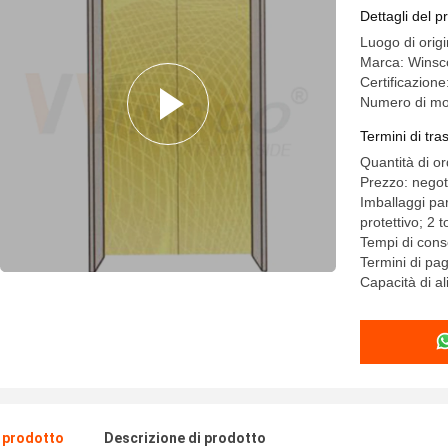
della port
Dettagli del p
Luogo di orig
Marca: Winsc
Certificazio
Numero di mo
Termini di tr
Quantità di o
Prezzo: negot
Imballaggi par
protettivo; 2 
Tempi di cons
Termini di p
Capacità di a
l prodotto
Descrizione di prodotto