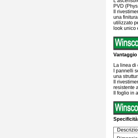
L'ascensore
PVD (Physic
Il rivestim
una finitura
utilizzato 
look unico 
Vantaggio 
La linea di
I pannelli s
una struttu
Il rivestime
resistente a
Il foglio i
Specificità
Descrizi