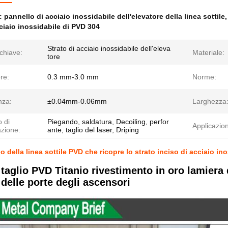
e:
pannello di acciaio inossidabile dell'elevatore della linea sottile
cciaio inossidabile di PVD 304
Strato di acciaio inossidabile dell'eleva
chiave:
Materiale:
tore
re:
0.3 mm-3.0 mm
Norme:
nza:
±0.04mm-0.06mm
Larghezza
o di
Piegando, saldatura, Decoiling, perfor
Applicazio
azione:
ante, taglio del laser, Driping
io della linea sottile PVD che ricopre lo strato inciso di acciaio ino
 taglio PVD Titanio rivestimento in oro lamiera d
 delle porte degli ascensori