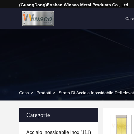
(GuangDong)Foshan Winsco Metal Products Co., Ltd.
Cas
Casa
>
Prodotti
>
Strato Di Acciaio Inossidabile Dell'eleva
Categorie
Acciaio Inossidabile Inox
(111)