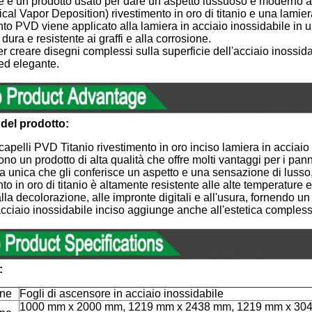
 è un prodotto usato per dare un aspetto lussuoso e moderno ag
al Vapor Deposition) rivestimento in oro di titanio e una lamiera
ento PVD viene applicato alla lamiera in acciaio inossidabile in
 dura e resistente ai graffi e alla corrosione.
per creare disegni complessi sulla superficie dell'acciaio inossi
ed elegante.
del prodotto:
 capelli PVD Titanio rivestimento in oro inciso lamiera in acciaio
ono un prodotto di alta qualità che offre molti vantaggi per i pann
ra unica che gli conferisce un aspetto e una sensazione di lusso
nto in oro di titanio è altamente resistente alle alte temperature e 
lla decolorazione, alle impronte digitali e all'usura, fornendo un 
n acciaio inossidabile inciso aggiunge anche all'estetica compless
:
one
Fogli di ascensore in acciaio inossidabile
1000 mm x 2000 mm, 1219 mm x 2438 mm, 1219 mm x 30