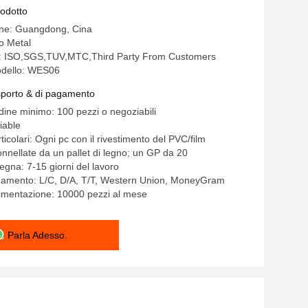
a dell'elevatore
rodotto
ine: Guangdong, Cina
o Metal
ne: ISO,SGS,TUV,MTC,Third Party From Customers
dello: WES06
asporto & di pagamento
rdine minimo: 100 pezzi o negoziabili
iable
ticolari: Ogni pc con il rivestimento del PVC/film
tonnellate da un pallet di legno; un GP da 20
egna: 7-15 giorni del lavoro
agamento: L/C, D/A, T/T, Western Union, MoneyGram
limentazione: 10000 pezzi al mese
Parla Adesso.