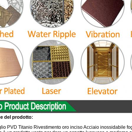
e del prodotto:
glio PVD Titanio Rivestimento oro inciso Acciaio inossidabile f