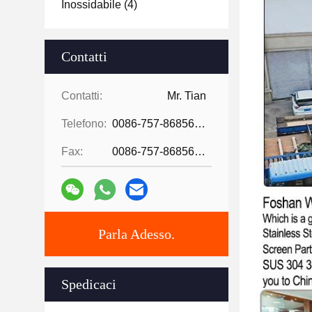
Inossidabile
(4)
Contatti
Contatti:
Mr. Tian
Telefono:
0086-757-86856916
Fax:
0086-757-86856916
Parla Adesso.
Spedicaci