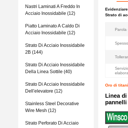
Nastri Laminati A Freddo In
Evidenziar
Acciaio Inossidabile
(12)
Strato di a
Piatto Laminato A Caldo Di
Parola 
Acciaio Inossidabile
(12)
Spesso
Strato Di Acciaio Inossidabile
2B
(144)
Tollera
Strato Di Acciaio Inossidabile
Servizi
Della Linea Sottile
(40)
elabor
Strato Di Acciaio Inossidabile
Oro di titan
Dell'elevatore
(12)
Linea di
pannelli
Stainless Steel Decorative
Wire Mesh
(12)
Strato Perforato Di Acciaio