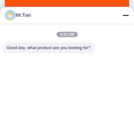
Mr.Tian
9:16 AM
(GuangDong)Foshan Winsco Metal Products
Good day, what product are you looking for?
Co., Ltd.
info@winscometal.com
0086-757-86856916
Sede sociale: Stanza 1006, costruzione A, plaza della
stella, no. B270, viale orientale di Lecong, città di Lecong,
distretto di Shunde, città di Foshan, provincia del
Guangdong, Cina.