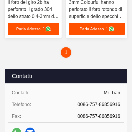
il foro del giro 2b ha
3mm Colourful hanno
perforato il grado 304
perforato il foro rotondo di
dello strato 0.4-3mm di
superficie dello specchio
acciaio inossidabile
dello strato di acciaio
Parla Adesso. '
Parla Adesso. '
inossidabile
1
Contatti
Contatti:
Mr. Tian
Telefono:
0086-757-86856916
Fax:
0086-757-86856916