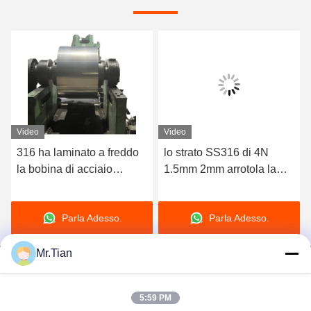
Video
Video
316 ha laminato a freddo
lo strato SS316 di 4N
la bobina di acciaio
1.5mm 2mm arrotola la
inossidabile ha
bobina di acciaio
personalizzato 2B non
inossidabile 316 con
Parla Adesso.
Parla Adesso.
magnetico finito
superficie No.4
Mr.Tian
5:59 PM