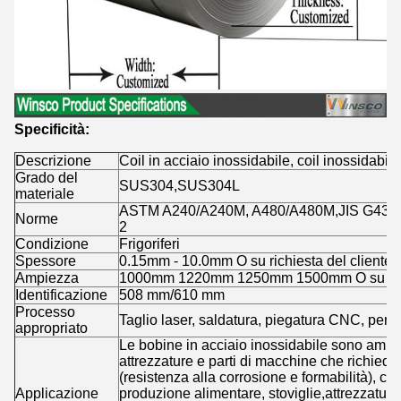
Specificità:
Descrizione
Coil in acciaio inossidabile, coil inossidabile
Grado del
SUS304,SUS304L
materiale
ASTM A240/A240M, A480/A480M,JIS G4304
Norme
2
Condizione
Frigoriferi
Spessore
0.15mm - 10.0mm O su richiesta del cliente
Ampiezza
1000mm 1220mm 1250mm 1500mm O su richi
Identificazione
508 mm/610 mm
Processo
Taglio laser, saldatura, piegatura CNC, perf
appropriato
Le bobine in acciaio inossidabile sono ampia
attrezzature e parti di macchine che richied
(resistenza alla corrosione e formabilità), c
Applicazione
produzione alimentare, stoviglie,attrezzatur