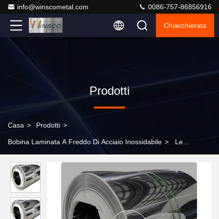
info@winscometal.com
0086-757-86856916
Chiacchierata
Prodotti
Casa
>
Prodotti
>
Bobina Laminata A Freddo Di Acciaio Inossidabile
>
Le
SEDERE 304 hanno laminato a freddo il SUS naturale 304L di
colore della bobina di acciaio inossidabile