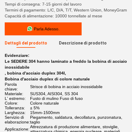
Tempi di consegna: 7-15 giorni del lavoro
Termini di pagamento: L/C, D/A, T/T, Western Union, MoneyGram
Capacità di alimentazione: 10000 tonnellate al mese
Parla Adesso.
Dettagli del prodotto
Descrizione di prodotto
Evidenziare:
Le SEDERE 304 hanno laminato a freddo la bobina di acciaio
inossidabile
,
bobina d'acciaio duplex 304l
,
Bobina d'acciaio duplex di colore naturale
Parola
Strisce di bobina in acciaio inossidabile
chiave:
Materiale:
SUS304, AISI304, SS 304
L' estremo:
Fusto di mulino Fuso di fuso
Colore:
Colore naturale
Tolleranza:
± 5%
Larghezza:
15mm-1500mm
Servizio di
Piegamento, saldatura, decollatura, punzonatura,
elaborazione:
taglio
Attrezzatura di produzione alimentare, stoviglie,
Applicazione:
attrezzatura chimica, energia nucleare, materiali