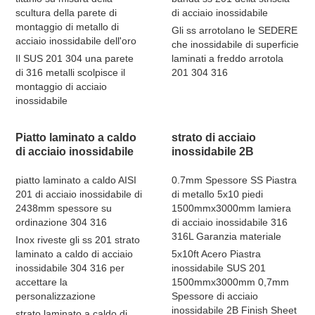
scultura della parete di
di acciaio inossidabile
montaggio di metallo di
Gli ss arrotolano le SEDERE
acciaio inossidabile dell'oro
che inossidabile di superficie
Il SUS 201 304 una parete
laminati a freddo arrotola
di 316 metalli scolpisce il
201 304 316
montaggio di acciaio
inossidabile
Piatto laminato a caldo
strato di acciaio
di acciaio inossidabile
inossidabile 2B
piatto laminato a caldo AISI
0.7mm Spessore SS Piastra
201 di acciaio inossidabile di
di metallo 5x10 piedi
2438mm spessore su
1500mmx3000mm lamiera
ordinazione 304 316
di acciaio inossidabile 316
316L Garanzia materiale
Inox riveste gli ss 201 strato
laminato a caldo di acciaio
5x10ft Acero Piastra
inossidabile 304 316 per
inossidabile SUS 201
accettare la
1500mmx3000mm 0,7mm
personalizzazione
Spessore di acciaio
inossidabile 2B Finish Sheet
strato laminato a caldo di