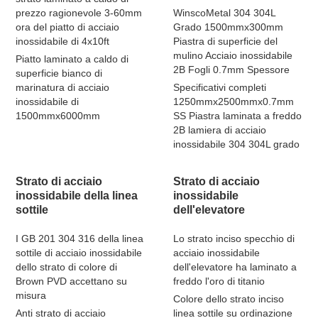
prezzo ragionevole 3-60mm
WinscoMetal 304 304L
ora del piatto di acciaio
Grado 1500mmx300mm
inossidabile di 4x10ft
Piastra di superficie del
mulino Acciaio inossidabile
Piatto laminato a caldo di
2B Fogli 0.7mm Spessore
superficie bianco di
marinatura di acciaio
Specificativi completi
inossidabile di
1250mmx2500mmx0.7mm
1500mmx6000mm
SS Piastra laminata a freddo
2B lamiera di acciaio
inossidabile 304 304L grado
Strato di acciaio
Strato di acciaio
inossidabile della linea
inossidabile
sottile
dell'elevatore
I GB 201 304 316 della linea
Lo strato inciso specchio di
sottile di acciaio inossidabile
acciaio inossidabile
dello strato di colore di
dell'elevatore ha laminato a
Brown PVD accettano su
freddo l'oro di titanio
misura
Colore dello strato inciso
Anti strato di acciaio
linea sottile su ordinazione