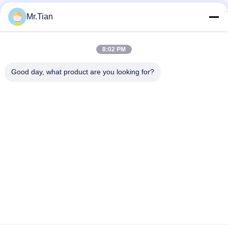
Mr.Tian
8:02 PM
(GuangDong)Foshan Winsco Metal Products
Good day, what product are you looking for?
Co., Ltd.
info@winscometal.com
0086-757-86856916
Sede sociale: Stanza 1006, costruzione A, plaza della
stella, no. B270, viale orientale di Lecong, città di Lecong,
distretto di Shunde, città di Foshan, provincia del
Guangdong, Cina.
Buona qualità della Cina Acciaio inossidabile Inox Fornitore.