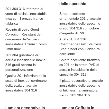
dello specchio
201 304 316 inferriate di
vetro di acciaio inossidabile
Strato eccellente
Inox con il prezzo franco
ornamentale 201 di acciaio
fabbrica
inossidabile dello specchio
grado 304 316 con colore
Recinto di vetro Good
d'argento di PVD
Corrosion Resistant del
corrimano dell'acciaio
AISI 201 304 316
inossidabile 1.2mm 1.5mm
Champagne Gold Stainless
2mm Inox
Steel Sheet con lucidatura
eccellente
201 304 guardavia di
acciaio inossidabile Inox di
Colore eccellente bronzeo
316 gradi accetta la
ss 201 dello strato PVD di
personalizzazione
acciaio inossidabile dello
specchio 304 316
Qualità 201 inferriata della
scala di Inox del corrimano
Il piatto decorativo di acciaio
della scala di acciaio
inossidabile dello specchio
inossidabile 304 316
di Inkiness ha laminato a
freddo 201 304 316
Lamiera decorativa in
Lamiera Goffrata In