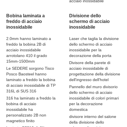
acciaio inossidabile
Bobina laminata a
Divisione dello
freddo di acciaio
schermo di acciaio
inossidabile
inossidabile
2.0mm hanno laminato a
Laser che taglia la divisione
freddo la bobina 2B di
dello schermo di acciaio
acciaio inossidabile
inossidabile per la
arrotolano 410 il grado
decorazione della porta
15mm-1500mm
Divisore della parete di
Le SEDERE sorgono Tisco
acciaio inossidabile di
Posco Baosteel hanno
progettazione della divisione
laminato a freddo la bobina
dell'ingresso dell'hotel
di acciaio inossidabile di TP
Pannello del muro divisorio
316L di SUS 316
dello schermo di acciaio
316 ha laminato a freddo la
inossidabile di colori primari
bobina di acciaio
per la decorazione
inossidabile ha
domestica
personalizzato 2B non
divisore interno del salone
magnetico finito
della divisione dello