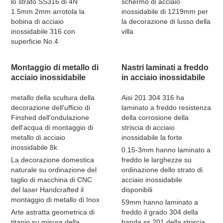
lo strato SS316 di 4N
schermo di acciaio
1.5mm 2mm arrotola la
inossidabile di 1219mm per
bobina di acciaio
la decorazione di lusso della
inossidabile 316 con
villa
superficie No.4
Montaggio di metallo di
Nastri laminati a freddo
acciaio inossidabile
in acciaio inossidabile
metallo della scultura della
Aisi 201 304 316 ha
decorazione dell'ufficio di
laminato a freddo resistenza
Finshed dell'ondulazione
della corrosione della
dell'acqua di montaggio di
striscia di acciaio
metallo di acciaio
inossidabile la forte
inossidabile 8k
0.15-3mm hanno laminato a
La decorazione domestica
freddo le larghezze su
naturale su ordinazione del
ordinazione dello strato di
taglio di macchina di CNC
acciaio inossidabile
del laser Handcrafted il
disponibili
montaggio di metallo di Inox
59mm hanno laminato a
Arte astratta geometrica di
freddo il grado 304 della
titanio su misura della
banda ss 201 della striscia