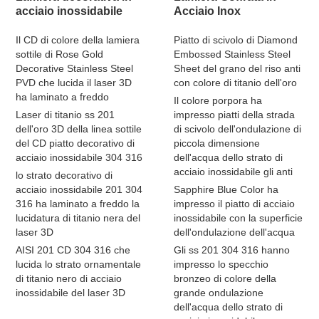
acciaio inossidabile
Acciaio Inox
Il CD di colore della lamiera
Piatto di scivolo di Diamond
sottile di Rose Gold
Embossed Stainless Steel
Decorative Stainless Steel
Sheet del grano del riso anti
PVD che lucida il laser 3D
con colore di titanio dell'oro
ha laminato a freddo
Il colore porpora ha
Laser di titanio ss 201
impresso piatti della strada
dell'oro 3D della linea sottile
di scivolo dell'ondulazione di
del CD piatto decorativo di
piccola dimensione
acciaio inossidabile 304 316
dell'acqua dello strato di
acciaio inossidabile gli anti
lo strato decorativo di
acciaio inossidabile 201 304
Sapphire Blue Color ha
316 ha laminato a freddo la
impresso il piatto di acciaio
lucidatura di titanio nera del
inossidabile con la superficie
laser 3D
dell'ondulazione dell'acqua
AISI 201 CD 304 316 che
Gli ss 201 304 316 hanno
lucida lo strato ornamentale
impresso lo specchio
di titanio nero di acciaio
bronzeo di colore della
inossidabile del laser 3D
grande ondulazione
dell'acqua dello strato di