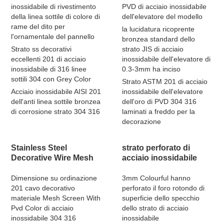
inossidabile di rivestimento
PVD di acciaio inossidabile
della linea sottile di colore di
dell'elevatore del modello
rame del dito per
la lucidatura ricoprente
l'ornamentale del pannello
bronzea standard dello
Strato ss decorativi
strato JIS di acciaio
eccellenti 201 di acciaio
inossidabile dell'elevatore di
inossidabile di 316 linee
0.3-3mm ha inciso
sottili 304 con Grey Color
Strato ASTM 201 di acciaio
Acciaio inossidabile AISI 201
inossidabile dell'elevatore
dell'anti linea sottile bronzea
dell'oro di PVD 304 316
di corrosione strato 304 316
laminati a freddo per la
decorazione
Stainless Steel
strato perforato di
Decorative Wire Mesh
acciaio inossidabile
Dimensione su ordinazione
3mm Colourful hanno
201 cavo decorativo
perforato il foro rotondo di
materiale Mesh Screen With
superficie dello specchio
Pvd Color di acciaio
dello strato di acciaio
inossidabile 304 316
inossidabile