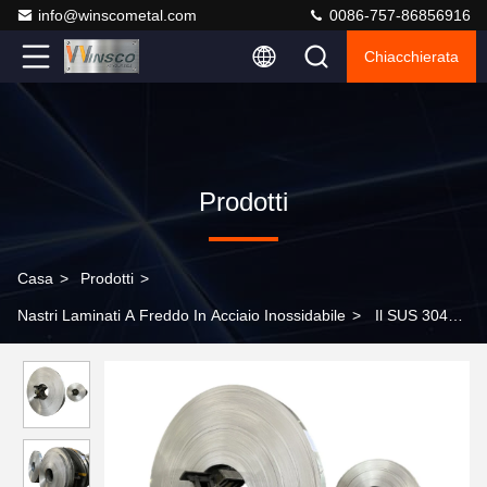
info@winscometal.com
0086-757-86856916
Chiacchierata
Prodotti
Casa
>
Prodotti
>
Nastri Laminati A Freddo In Acciaio Inossidabile
>
Il SUS 304
1mm ha laminato a freddo le strisce decorative di acciaio
inossidabile