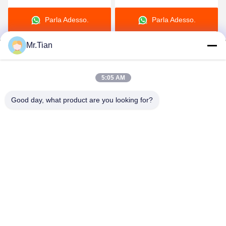
striscia di acciaio
freddo arrotola 201 304
Parla Adesso.
Parla Adesso.
inossidabile
316
Mr.Tian
5:05 AM
(GuangDong)Foshan Winsco Metal Products
Good day, what product are you looking for?
Co., Ltd.
info@winscometal.com
0086-757-86856916
Sede sociale: Stanza 1006, costruzione A, plaza della
stella, no. B270, viale orientale di Lecong, città di Lecong,
distretto di Shunde, città di Foshan, provincia del
Guangdong, Cina.