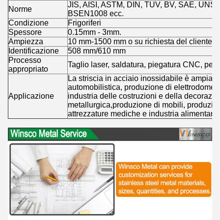
JIS, AISI, ASTM, DIN, TUV, BV, SAE, UN
Norme
BSEN1008 ecc.
Condizione
Frigoriferi
Spessore
0.15mm - 3mm.
Ampiezza
10 mm-1500 mm o su richiesta del cliente.
Identificazione
508 mm/610 mm
Processo
Taglio laser, saldatura, piegatura CNC, perf
appropriato
La striscia in acciaio inossidabile è ampiam
automobilistica, produzione di elettrodomest
Applicazione
industria delle costruzioni e della decorazio
metallurgica,produzione di mobili, produzion
attrezzature mediche e industria alimentare,