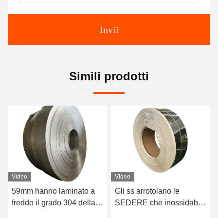
Invii
Simili prodotti
Video
Video
59mm hanno laminato a
Gli ss arrotolano le
freddo il grado 304 della
SEDERE che inossidabile
banda ss 201 della
di superficie laminati a