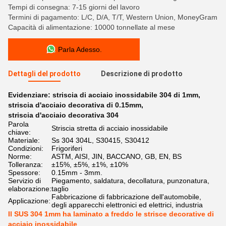
Tempi di consegna: 7-15 giorni del lavoro
Termini di pagamento: L/C, D/A, T/T, Western Union, MoneyGram
Capacità di alimentazione: 10000 tonnellate al mese
Parla Adesso.
Dettagli del prodotto
Descrizione di prodotto
Evidenziare:
striscia di acciaio inossidabile 304 di 1mm
,
striscia d'acciaio decorativa di 0.15mm
,
striscia d'acciaio decorativa 304
Parola
Striscia stretta di acciaio inossidabile
chiave:
Materiale:
Ss 304 304L, S30415, S30412
Condizioni:
Frigoriferi
Norme:
ASTM, AISI, JIN, BACCANO, GB, EN, BS
Tolleranza:
±15%, ±5%, ±1%, ±10%
Spessore:
0.15mm - 3mm.
Servizio di
Piegamento, saldatura, decollatura, punzonatura,
elaborazione:
taglio
Fabbricazione di fabbricazione dell'automobile,
Applicazione:
degli apparecchi elettronici ed elettrici, industria
Il SUS 304 1mm ha laminato a freddo le strisce decorative di
acciaio inossidabile