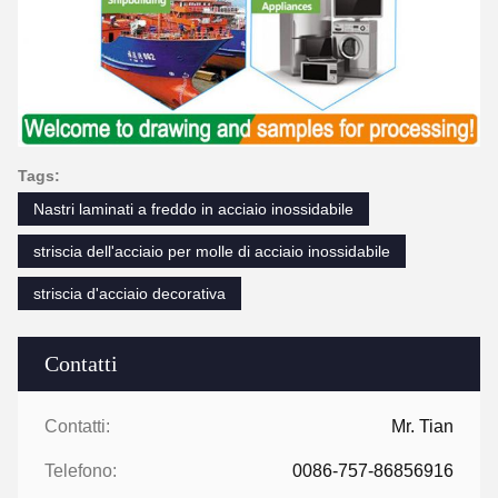
Tags:
Nastri laminati a freddo in acciaio inossidabile
striscia dell'acciaio per molle di acciaio inossidabile
striscia d'acciaio decorativa
Contatti
Contatti:
Mr. Tian
Telefono:
0086-757-86856916