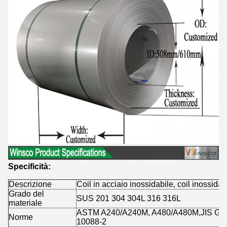
Specificità:
Descrizione
Coil in acciaio inossidabile, coil inossidab
Grado del
SUS 201 304 304L 316 316L
materiale
ASTM A240/A240M, A480/A480M,JIS G43
Norme
10088-2