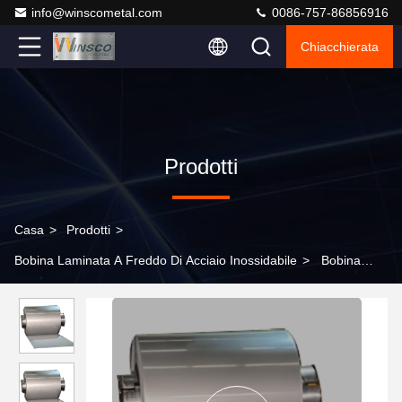
info@winscometal.com
0086-757-86856916
Chiacchierata
Prodotti
Casa
>
Prodotti
>
Bobina Laminata A Freddo Di Acciaio Inossidabile
>
Bobina
laminata a freddo 1220mm di vendita calda 1.0mm 4Ft di acciaio
inossidabile