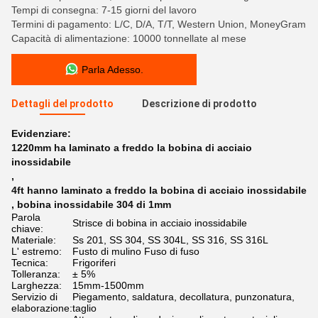
Tempi di consegna: 7-15 giorni del lavoro
Termini di pagamento: L/C, D/A, T/T, Western Union, MoneyGram
Capacità di alimentazione: 10000 tonnellate al mese
Parla Adesso.
Dettagli del prodotto
Descrizione di prodotto
Evidenziare:
1220mm ha laminato a freddo la bobina di acciaio
inossidabile
,
4ft hanno laminato a freddo la bobina di acciaio inossidabile
,
bobina inossidabile 304 di 1mm
Parola
Strisce di bobina in acciaio inossidabile
chiave:
Materiale:
Ss 201, SS 304, SS 304L, SS 316, SS 316L
L' estremo:
Fusto di mulino Fuso di fuso
Tecnica:
Frigoriferi
Tolleranza:
± 5%
Larghezza:
15mm-1500mm
Servizio di
Piegamento, saldatura, decollatura, punzonatura,
elaborazione:
taglio