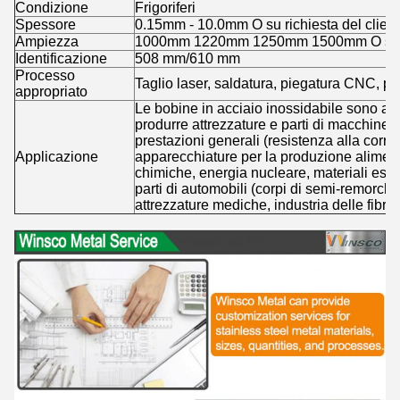
Condizione
Frigoriferi
Spessore
0.15mm - 10.0mm O su richiesta del clien
Ampiezza
1000mm 1220mm 1250mm 1500mm O su ric
Identificazione
508 mm/610 mm
Processo
Taglio laser, saldatura, piegatura CNC, pe
appropriato
Le bobine in acciaio inossidabile sono am
produrre attrezzature e parti di macchine
prestazioni generali (resistenza alla corro
Applicazione
apparecchiature per la produzione alimenta
chimiche, energia nucleare, materiali ester
parti di automobili (corpi di semi-remorchi 
attrezzature mediche, industria delle fibre e