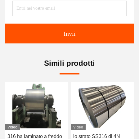
Invii
Simili prodotti
Video
Video
 a freddo
lo strato SS316 di 4N
1.5mm ha laminato 