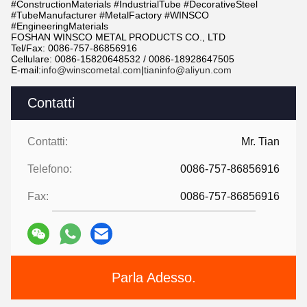
#ConstructionMaterials #IndustrialTube #DecorativeSteel
#TubeManufacturer #MetalFactory #WINSCO
#EngineeringMaterials
FOSHAN WINSCO METAL PRODUCTS CO., LTD
Tel/Fax: 0086-757-86856916
Cellulare: 0086-15820648532 / 0086-18928647505
E-mail:
info@winscometal.com
|
tianinfo@aliyun.com
Contatti
Contatti:
Mr. Tian
Telefono:
0086-757-86856916
Fax:
0086-757-86856916
Parla Adesso.