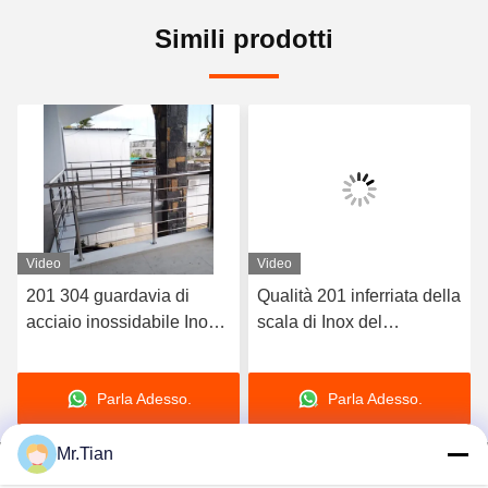
Simili prodotti
Video
Video
201 304 guardavia di
Qualità 201 inferriata della
acciaio inossidabile Inox
scala di Inox del
di 316 gradi accetta la
corrimano della scala di
personalizzazione
acciaio inossidabile 304
Parla Adesso.
Parla Adesso.
316
Mr.Tian