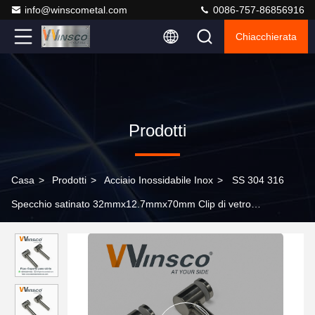
info@winscometal.com
0086-757-86856916
Chiacchierata
Prodotti
Casa
>
Prodotti
>
Acciaio Inossidabile Inox
>
SS 304 316
Specchio satinato 32mmx12.7mmx70mm Clip di vetro
inossidabile 1' x 1/2' porta vetro in acciaio inossidabile con tubo
supporto para Vidrio