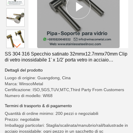
SS 304 316 Specchio satinato 32mmx12.7mmx70mm Clip
di vetro inossidabile 1' x 1/2' porta vetro in acciaio
inossidabile con tubo supporto para Vidrio
Dettagli del prodotto
Luogo di origine: Guangdong, Cina
Marca: WinscoMetal
Certificazione: ISO,SGS,TUV,MTC,Third Party From Customers
Numero di modello: WI68
Termini di trasporto & di pagamento
Quantità di ordine minimo: 200 pezzi o negoziabili
Prezzo: negotiable
Imballaggi particolari: Staglia/scalinata/manubrio/rail/balustrade in
acciaio inossidabile: ogni pezzo in un sacchetto di sc