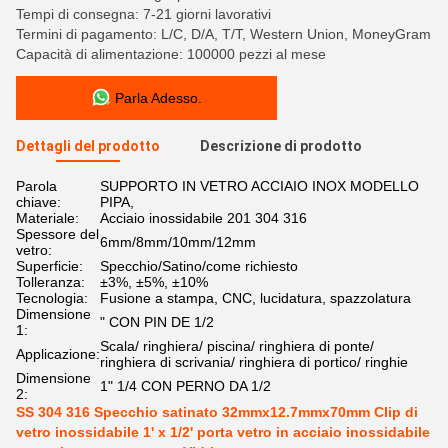
Tempi di consegna: 7-21 giorni lavorativi
Termini di pagamento: L/C, D/A, T/T, Western Union, MoneyGram
Capacità di alimentazione: 100000 pezzi al mese
Parla Adesso.
Dettagli del prodotto
Descrizione di prodotto
Parola
SUPPORTO IN VETRO ACCIAIO INOX MODELLO
chiave:
PIPA,
Materiale:
Acciaio inossidabile 201 304 316
Spessore del
6mm/8mm/10mm/12mm
vetro:
Superficie:
Specchio/Satino/come richiesto
Tolleranza:
±3%, ±5%, ±10%
Tecnologia:
Fusione a stampa, CNC, lucidatura, spazzolatura
Dimensione
" CON PIN DE 1/2
1:
Scala/ ringhiera/ piscina/ ringhiera di ponte/
Applicazione:
ringhiera di scrivania/ ringhiera di portico/ ringhie
Dimensione
1" 1/4 CON PERNO DA 1/2
2:
SS 304 316 Specchio satinato 32mmx12.7mmx70mm Clip di
vetro inossidabile 1' x 1/2' porta vetro in acciaio inossidabile