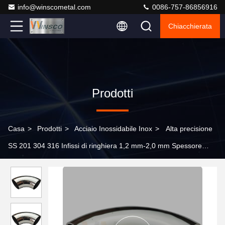
info@winscometal.com
0086-757-86856916
Chiacchierata
Prodotti
Casa
>
Prodotti
>
Acciaio Inossidabile Inox
>
Alta precisione
SS 201 304 316 Infissi di ringhiera 1,2 mm-2,0 mm Spessore
50,8 mm 2' OD Collegamento gomito manubrio in acciaio inox