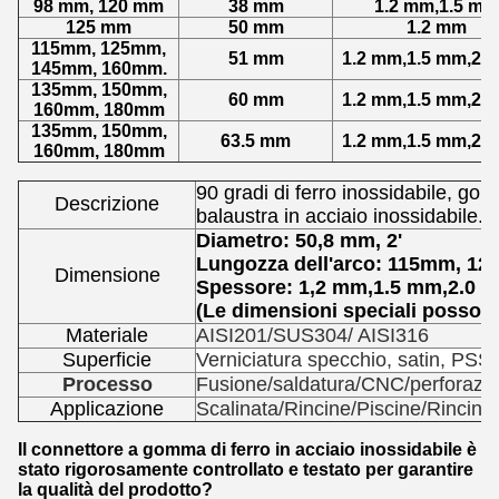
98 mm, 120 mm
38 mm
1.2 mm,1.5 mm
125 mm
50 mm
1.2 mm
115mm, 125mm,
51 mm
1.2 mm,1.5 mm,2.
145mm, 160mm.
135mm, 150mm,
60 mm
1.2 mm,1.5 mm,2.
160mm, 180mm
135mm, 150mm,
63.5 mm
1.2 mm,1.5 mm,2.
160mm, 180mm
90 gradi di ferro inossidabile, gom
Descrizione
balaustra in acciaio inossidabile.
Diametro: 50,8 mm, 2'
Lungozza dell'arco: 115mm, 
Dimensione
Spessore: 1,2 mm,1.5 mm,2.0 
(Le dimensioni speciali possono
Materiale
AISI201/SUS304/ AISI316
Superficie
Verniciatura specchio, satin, PSS
Processo
Fusione/saldatura/CNC/perforazio
Applicazione
Scalinata/Rincine/Piscine/Rincine 
Il connettore a gomma di ferro in acciaio inossidabile è
stato rigorosamente controllato e testato per garantire
la qualità del prodotto?