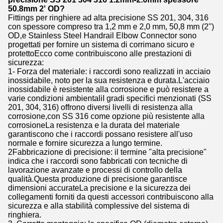
50.8mm 2' OD?
Fittings per ringhiere ad alta precisione SS 201, 304, 316
con spessore compreso tra 1,2 mm e 2,0 mm, 50,8 mm (2'')
OD,e Stainless Steel Handrail Elbow Connector sono
progettati per fornire un sistema di corrimano sicuro e
protettoEcco come contribuiscono alle prestazioni di
sicurezza:
1- Forza del materiale: i raccordi sono realizzati in acciaio
inossidabile, noto per la sua resistenza e durata.L'acciaio
inossidabile è resistente alla corrosione e può resistere a
varie condizioni ambientaliI gradi specifici menzionati (SS
201, 304, 316) offrono diversi livelli di resistenza alla
corrosione,con SS 316 come opzione più resistente alla
corrosioneLa resistenza e la durata del materiale
garantiscono che i raccordi possano resistere all'uso
normale e fornire sicurezza a lungo termine.
2Fabbricazione di precisione: il termine "alta precisione"
indica che i raccordi sono fabbricati con tecniche di
lavorazione avanzate e processi di controllo della
qualità.Questa produzione di precisione garantisce
dimensioni accurateLa precisione e la sicurezza dei
collegamenti forniti da questi accessori contribuiscono alla
sicurezza e alla stabilità complessive del sistema di
ringhiera.