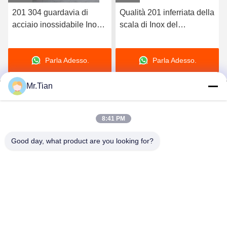
201 304 guardavia di
Qualità 201 inferriata della
acciaio inossidabile Inox
scala di Inox del
di 316 gradi accetta la
corrimano della scala di
personalizzazione
acciaio inossidabile 304
Parla Adesso.
Parla Adesso.
316
Mr.Tian
8:41 PM
(GuangDong)Foshan Winsco Metal Products
Good day, what product are you looking for?
Co., Ltd.
info@winscometal.com
0086-757-86856916
Sede sociale: Stanza 1006, costruzione A, plaza della
stella, no. B270, viale orientale di Lecong, città di Lecong,