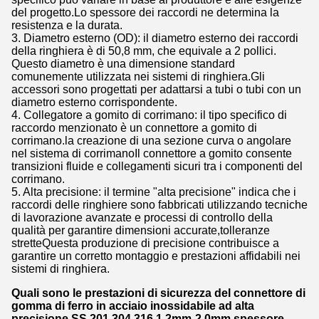
del progetto.Lo spessore dei raccordi ne determina la
resistenza e la durata.
3. Diametro esterno (OD): il diametro esterno dei raccordi
della ringhiera è di 50,8 mm, che equivale a 2 pollici.
Questo diametro è una dimensione standard
comunemente utilizzata nei sistemi di ringhiera.Gli
accessori sono progettati per adattarsi a tubi o tubi con un
diametro esterno corrispondente.
4. Collegatore a gomito di corrimano: il tipo specifico di
raccordo menzionato è un connettore a gomito di
corrimano.la creazione di una sezione curva o angolare
nel sistema di corrimanoIl connettore a gomito consente
transizioni fluide e collegamenti sicuri tra i componenti del
corrimano.
5. Alta precisione: il termine "alta precisione" indica che i
raccordi delle ringhiere sono fabbricati utilizzando tecniche
di lavorazione avanzate e processi di controllo della
qualità per garantire dimensioni accurate,tolleranze
stretteQuesta produzione di precisione contribuisce a
garantire un corretto montaggio e prestazioni affidabili nei
sistemi di ringhiera.
Quali sono le prestazioni di sicurezza del connettore di
gomma di ferro in acciaio inossidabile ad alta
precisione SS 201 304 316 1.2mm-2.0mm spessore