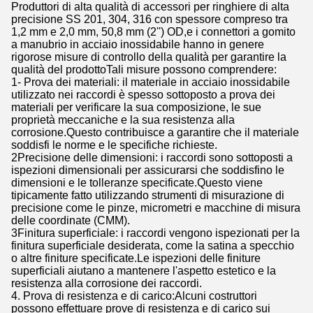
Produttori di alta qualità di accessori per ringhiere di alta
precisione SS 201, 304, 316 con spessore compreso tra
1,2 mm e 2,0 mm, 50,8 mm (2'') OD,e i connettori a gomito
a manubrio in acciaio inossidabile hanno in genere
rigorose misure di controllo della qualità per garantire la
qualità del prodottoTali misure possono comprendere:
1- Prova dei materiali: il materiale in acciaio inossidabile
utilizzato nei raccordi è spesso sottoposto a prova dei
materiali per verificare la sua composizione, le sue
proprietà meccaniche e la sua resistenza alla
corrosione.Questo contribuisce a garantire che il materiale
soddisfi le norme e le specifiche richieste.
2Precisione delle dimensioni: i raccordi sono sottoposti a
ispezioni dimensionali per assicurarsi che soddisfino le
dimensioni e le tolleranze specificate.Questo viene
tipicamente fatto utilizzando strumenti di misurazione di
precisione come le pinze, micrometri e macchine di misura
delle coordinate (CMM).
3Finitura superficiale: i raccordi vengono ispezionati per la
finitura superficiale desiderata, come la satina a specchio
o altre finiture specificate.Le ispezioni delle finiture
superficiali aiutano a mantenere l'aspetto estetico e la
resistenza alla corrosione dei raccordi.
4. Prova di resistenza e di carico:Alcuni costruttori
possono effettuare prove di resistenza e di carico sui