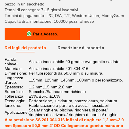
pezzo in un sacchetto
Tempi di consegna: 7-15 giorni lavorativi
Termini di pagamento: L/C, D/A, T/T, Western Union, MoneyGram
Capacità di alimentazione: 100000 pezzi al mese
Parla Adesso.
Dettagli del prodotto
Descrizione di prodotto
Parola
Acciaio inossidabile 90 gradi curvo gomito saldato
chiave:
Materiale:
Acciaio inossidabile 201 304 316
Dimensione:
Per tubi rotondi da 50,8 mm o su misura.
lunghezza
115mm, 125mm, 145mm, 160mm o personalizzato.
d'arco:
Spessore:
1.2 mm,1.5 mm,2.0 mm.
Superficie:
Specchio/Satino/come richiesto
Tolleranza:
±3%, ±5%, ±10%
Tecnologia:
Perforazione, lucidatura, spazzolatura, saldatura
funzione:
Fabbricazione a partire da acciai inossidabili
Scala/ ringhiera/ piscina/ ringhiera di ponte/
Applicazione:
ringhiera di scrivania/ ringhiera di portico/ ringhie
Alta precisione SS 201 304 316 Infissi di ringhiera 1,2 mm-2,0
mm Spessore 50,8 mm 2' OD Collegamento gomito manubrio