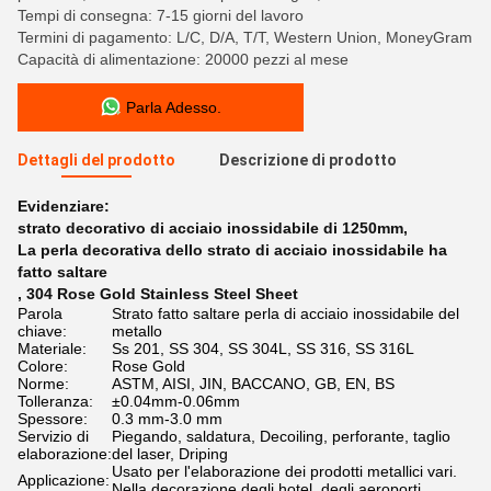
Tempi di consegna: 7-15 giorni del lavoro
Termini di pagamento: L/C, D/A, T/T, Western Union, MoneyGram
Capacità di alimentazione: 20000 pezzi al mese
Parla Adesso.
Dettagli del prodotto
Descrizione di prodotto
Evidenziare:
strato decorativo di acciaio inossidabile di 1250mm
,
La perla decorativa dello strato di acciaio inossidabile ha
fatto saltare
,
304 Rose Gold Stainless Steel Sheet
Parola
Strato fatto saltare perla di acciaio inossidabile del
chiave:
metallo
Materiale:
Ss 201, SS 304, SS 304L, SS 316, SS 316L
Colore:
Rose Gold
Norme:
ASTM, AISI, JIN, BACCANO, GB, EN, BS
Tolleranza:
±0.04mm-0.06mm
Spessore:
0.3 mm-3.0 mm
Servizio di
Piegando, saldatura, Decoiling, perforante, taglio
elaborazione:
del laser, Driping
Usato per l'elaborazione dei prodotti metallici vari.
Applicazione:
Nella decorazione degli hotel, degli aeroporti