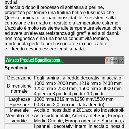
pvd al
di acciaio dopo il processo di soffiatura a perline,
progettato per fornire una finitura bella e lussuosa che
Questa lamiera di acciaio inossidabile è resistente alla
corrosione e in grado di resistere a temperature estreme.
L'acciaio è molto resistente alle temperature elevate, oltre
ad avere un'elevata resistenza agli graffi e ad altri danni.
non magnetica e ha una bassa conduttività termica,
rendendola perfetta per l'uso in aree in cui il calore
e il freddo devono essere tenuti a bada.
Specificità:
Descrizione
Fogli laminati a freddo decorativi in acciaio in
1000 mm x 2000 mm, 1219 mm x 2438 mm, 1
Dimensione
1250 mm x 2500 mm, 1500 mm x 3000 mm, 1
normale
4 piedi x 8 piedi, 4 piedi x 10 piedi.
Larghezza
1000 mm/1219 mm/1250 mm/1500 mm
Spessore
00,3 mm-3,0 mm (riciclati a freddo)
Materiale
Acciaio inossidabile 201,acciaio inossidabile 
Mercato delle
Asia sudorientale, America del Sud, Europa oc
vendite
Medio Oriente, Europa orientale, Sudafrica, Aus
I pannelli decorativi interni in acciaio inossid