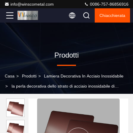
info@winscometal.com
0086-757-86856916
Chiacchierata
Prodotti
Casa
>
Prodotti
>
Lamiera Decorativa In Acciaio Inossidabile
>
la perla decorativa dello strato di acciaio inossidabile di
1250mm ha fatto saltare Rose Gold Grade finita 201 304 316