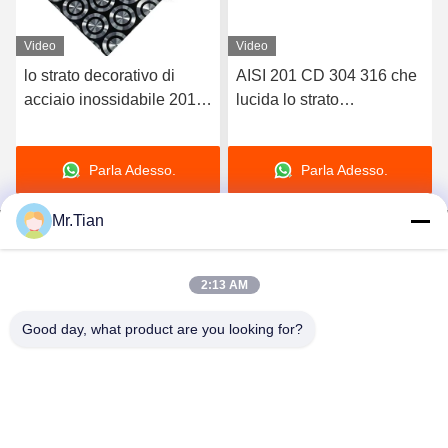
Video
Video
lo strato decorativo di
AISI 201 CD 304 316 che
acciaio inossidabile 201
lucida lo strato
304 316 ha laminato a
ornamentale di titanio
freddo la lucidatura di
nero di acciaio
Parla Adesso.
Parla Adesso.
titanio nera del laser 3D
inossidabile del laser 3D
Mr.Tian
2:13 AM
(GuangDong)Foshan Winsco Metal Products
Good day, what product are you looking for?
Co., Ltd.
info@winscometal.com
0086-757-86856916